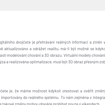
igitálního dvojčete je přehrávání reálných informací a změn 
ně aktualizováno a odrážet realitu, má-li být možné se kdykol
asti modelování chování a 3D obrazu. Virtuální modely chování
lýza a realizována optimalizace, musí být 3D obraz přesným z
vojčete je, že máme možnost kdykoli otestovat a ověřit změ
sou importovány do reálného systému. To nám zejména v integra
že takové změny mohou obvykle probíhat pouze o víkendech.