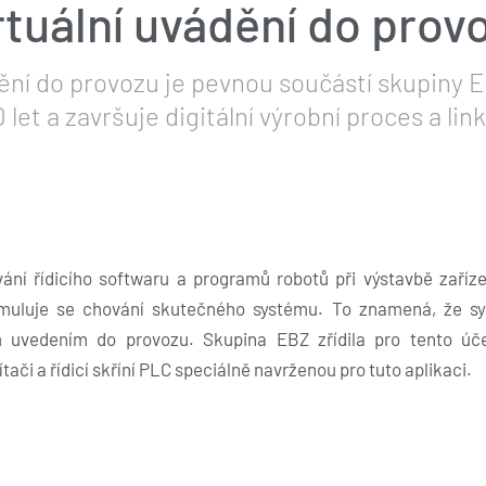
rtuální uvádění do prov
ění do provozu je pevnou součástí skupiny E
0 let a završuje digitální výrobní proces a link
ání řídicího softwaru a programů robotů při výstavbě zaříze
uluje se chování skutečného systému. To znamená, že systé
 uvedením do provozu. Skupina EBZ zřídila pro tento úče
či a řídicí skříní PLC speciálně navrženou pro tuto aplikaci.