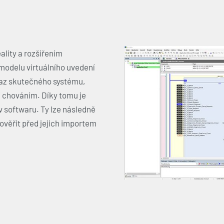
eality a rozšířením
 modelu virtuálního uvedení
raz skutečného systému,
i chováním. Díky tomu je
 softwaru. Ty lze následně
 ověřit před jejich importem