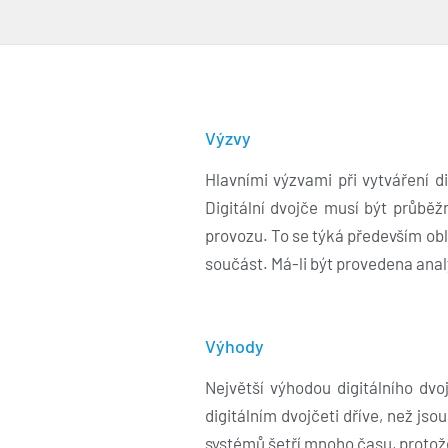
Výzvy
Hlavními výzvami při vytváření d
Digitální dvojče musí být průběž
provozu. To se týká především obl
součást. Má-li být provedena ana
Výhody
Největší výhodou digitálního d
digitálním dvojčeti dříve, než j
systémů šetří mnoho času, proto