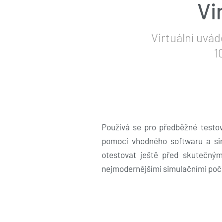
Vi
Virtuální uvád
1
Používá se pro předběžné testov
pomocí vhodného softwaru a sim
otestovat ještě před skutečným
nejmodernějšími simulačními počíta