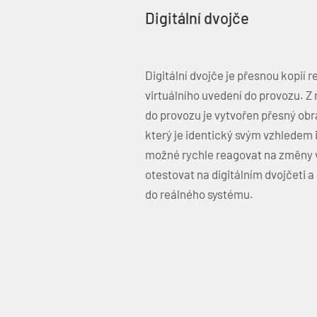
Digitální dvojče
Digitální dvojče je přesnou kopií r
virtuálního uvedení do provozu. Z
do provozu je vytvořen přesný ob
který je identický svým vzhledem 
možné rychle reagovat na změny v
otestovat na digitálním dvojčeti a
do reálného systému.