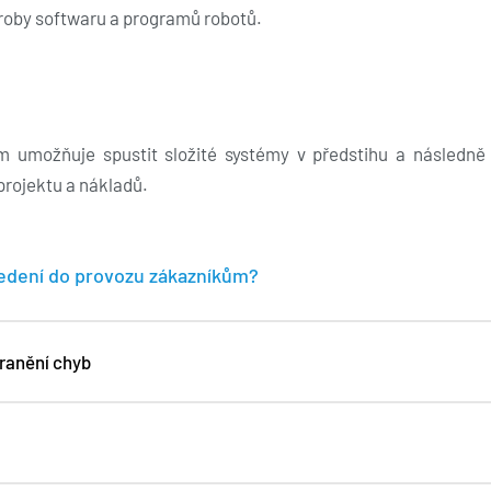
roby softwaru a programů robotů.
m umožňuje spustit složité systémy v předstihu a následně 
projektu a nákladů.
uvedení do provozu zákazníkům?
ranění chyb