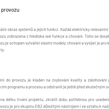
o provozu
tuální obraz systémů a jejich funkcí. Každá elektricky relevan
ovozu zobrazena z hlediska své funkce a chování. Toho se do
ozu je schopen vytvářet vlastní modely chování a vyvíjet je pro
ty.
dění do provozu je kladen na zvyšování kvality a zálohová
dicím programu a procesu a odstranit je ještě před skutečným 
 délku trvání projektu, zkrátit dobu potřebnou pro uvedení
provozu je pro skupinu EBZ důležitým nástrojem i ve vztahu k