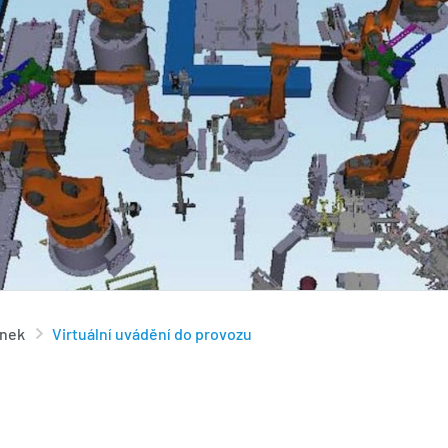
inek
Virtuální uvádění do provozu