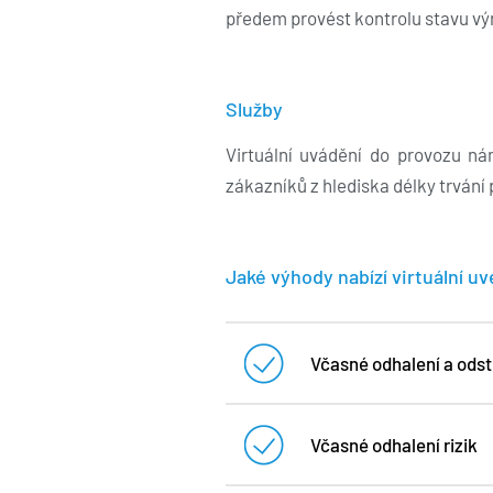
předem provést kontrolu stavu vý
Služby
Virtuální uvádění do provozu ná
zákazníků z hlediska délky trvání 
Jaké výhody nabízí virtuální 
Včasné odhalení a odst
Včasné odhalení rizik