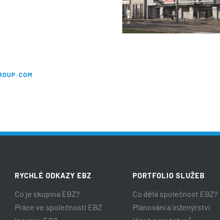
ROUP.COM
RYCHLÉ ODKAZY EBZ
PORTFOLIO SLUŽEB
Co je skupina EBZ?
Co dělá společnost EBZ?
Práce ve společnosti EBZ
Plánování a inženýrství