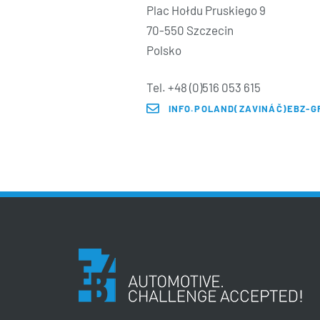
Plac Hołdu Pruskiego 9
70-550 Szczecin
Polsko
Tel. +48 (0)516 053 615
INFO.POLAND(ZAVINÁČ)EBZ-G