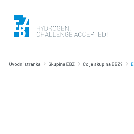
Úvodní stránka
Skupina EBZ
Co je skupina EBZ?
E