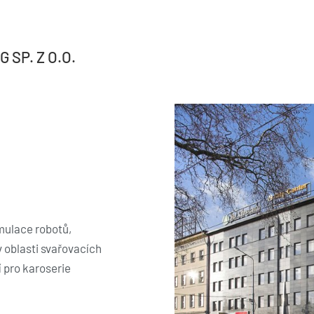
 SP. Z O.O.
imulace robotů,
 oblasti svařovacích
 pro karoserie